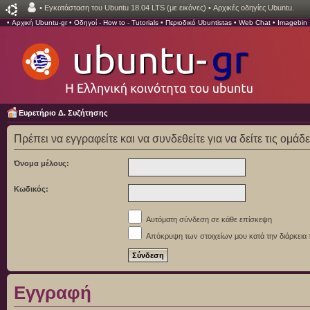
•
Εγκατάσταση του Ubuntu 18.04 LTS (με εικόνες)
•
Αρχικές οδηγίες Ubuntu.
•
Αρχική Ubuntu-gr
•
Οδηγοί - How to - Tutorials
•
Περιοδικό Ubuntistas
•
Web Chat
•
Imagebin
Ευρετήριο Δ. Συζήτησης
Πρέπει να εγγραφείτε και να συνδεθείτε για να δείτε τις ομάδ
Όνομα μέλους:
Κωδικός:
Αυτόματη σύνδεση σε κάθε επίσκεψη
Απόκρυψη των στοιχείων μου κατά την διάρκεια 
Εγγραφή