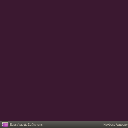
Ευρετήριο Δ. Συζήτησης
Κανόνες Λειτουργ