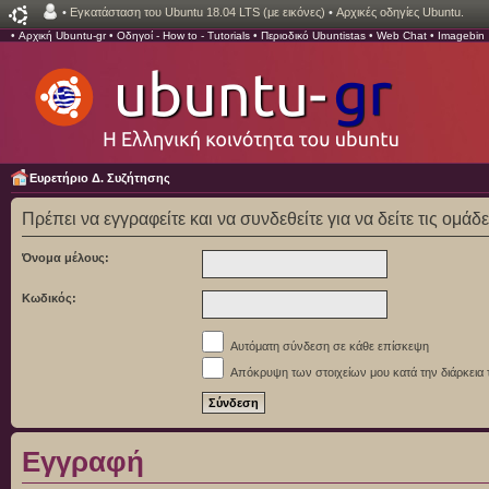
•
Εγκατάσταση του Ubuntu 18.04 LTS (με εικόνες)
•
Αρχικές οδηγίες Ubuntu.
•
Αρχική Ubuntu-gr
•
Οδηγοί - How to - Tutorials
•
Περιοδικό Ubuntistas
•
Web Chat
•
Imagebin
Ευρετήριο Δ. Συζήτησης
Πρέπει να εγγραφείτε και να συνδεθείτε για να δείτε τις ομάδ
Όνομα μέλους:
Κωδικός:
Αυτόματη σύνδεση σε κάθε επίσκεψη
Απόκρυψη των στοιχείων μου κατά την διάρκεια 
Εγγραφή