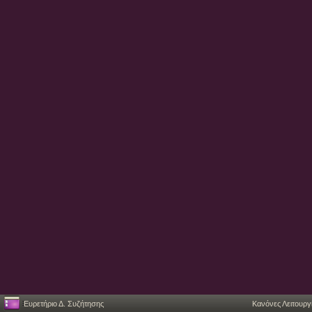
Ευρετήριο Δ. Συζήτησης
Κανόνες Λειτουργ