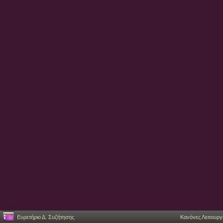
Ευρετήριο Δ. Συζήτησης
Κανόνες Λειτουργ