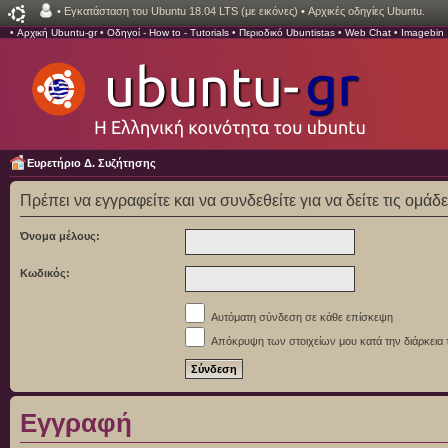
•
Εγκατάσταση του Ubuntu 18.04 LTS (με εικόνες)
•
Αρχικές οδηγίες Ubuntu.
•
Αρχική Ubuntu-gr
•
Οδηγοί - How to - Tutorials
•
Περιοδικό Ubuntistas
•
Web Chat
•
Imagebin
Ευρετήριο Δ. Συζήτησης
Πρέπει να εγγραφείτε και να συνδεθείτε για να δείτε τις ομάδ
Όνομα μέλους:
Κωδικός:
Αυτόματη σύνδεση σε κάθε επίσκεψη
Απόκρυψη των στοιχείων μου κατά την διάρκεια 
Εγγραφή