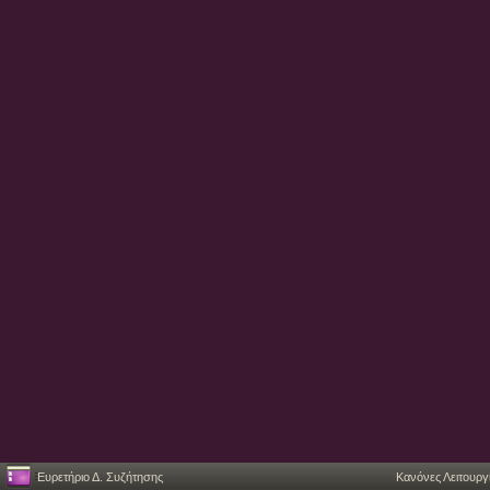
Ευρετήριο Δ. Συζήτησης
Κανόνες Λειτουργ