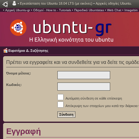
•
Εγκατάσταση του Ubuntu 18.04 LTS (με εικόνες)
•
Αρχικές οδηγίες Ubuntu.
•
Αρχική Ubuntu-gr
•
Οδηγοί - How to - Tutorials
•
Περιοδικό Ubuntistas
•
Web Chat
•
Imagebin
Ευρετήριο Δ. Συζήτησης
Πρέπει να εγγραφείτε και να συνδεθείτε για να δείτε τις ομάδ
Όνομα μέλους:
Κωδικός:
Αυτόματη σύνδεση σε κάθε επίσκεψη
Απόκρυψη των στοιχείων μου κατά την διάρκεια 
Εγγραφή