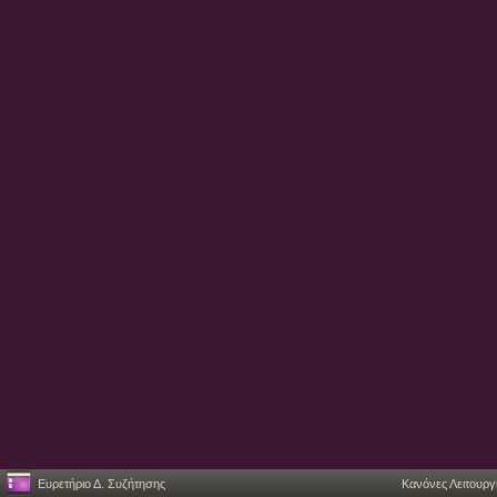
Ευρετήριο Δ. Συζήτησης
Κανόνες Λειτουργ