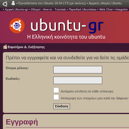
•
Εγκατάσταση του Ubuntu 18.04 LTS (με εικόνες)
•
Αρχικές οδηγίες Ubuntu.
•
Αρχική Ubuntu-gr
•
Οδηγοί - How to - Tutorials
•
Περιοδικό Ubuntistas
•
Web Chat
•
Imagebin
Ευρετήριο Δ. Συζήτησης
Πρέπει να εγγραφείτε και να συνδεθείτε για να δείτε τις ομάδ
Όνομα μέλους:
Κωδικός:
Αυτόματη σύνδεση σε κάθε επίσκεψη
Απόκρυψη των στοιχείων μου κατά την διάρκεια 
Εγγραφή