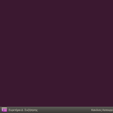
Ευρετήριο Δ. Συζήτησης
Κανόνες Λειτουργ