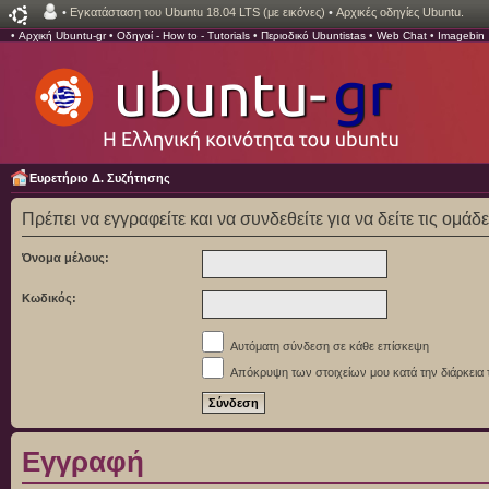
•
Εγκατάσταση του Ubuntu 18.04 LTS (με εικόνες)
•
Αρχικές οδηγίες Ubuntu.
•
Αρχική Ubuntu-gr
•
Οδηγοί - How to - Tutorials
•
Περιοδικό Ubuntistas
•
Web Chat
•
Imagebin
Ευρετήριο Δ. Συζήτησης
Πρέπει να εγγραφείτε και να συνδεθείτε για να δείτε τις ομάδ
Όνομα μέλους:
Κωδικός:
Αυτόματη σύνδεση σε κάθε επίσκεψη
Απόκρυψη των στοιχείων μου κατά την διάρκεια 
Εγγραφή