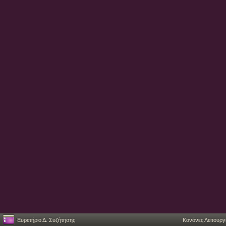
Ευρετήριο Δ. Συζήτησης
Κανόνες Λειτουργ