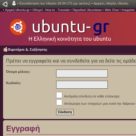
•
Εγκατάσταση του Ubuntu 18.04 LTS (με εικόνες)
•
Αρχικές οδηγίες Ubuntu.
•
Αρχική Ubuntu-gr
•
Οδηγοί - How to - Tutorials
•
Περιοδικό Ubuntistas
•
Web Chat
•
Imagebin
Ευρετήριο Δ. Συζήτησης
Πρέπει να εγγραφείτε και να συνδεθείτε για να δείτε τις ομάδ
Όνομα μέλους:
Κωδικός:
Αυτόματη σύνδεση σε κάθε επίσκεψη
Απόκρυψη των στοιχείων μου κατά την διάρκεια 
Εγγραφή