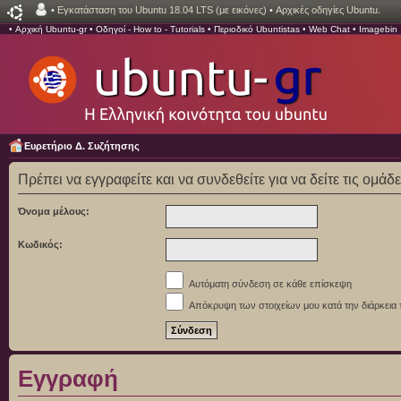
•
Εγκατάσταση του Ubuntu 18.04 LTS (με εικόνες)
•
Αρχικές οδηγίες Ubuntu.
•
Αρχική Ubuntu-gr
•
Οδηγοί - How to - Tutorials
•
Περιοδικό Ubuntistas
•
Web Chat
•
Imagebin
Ευρετήριο Δ. Συζήτησης
Πρέπει να εγγραφείτε και να συνδεθείτε για να δείτε τις ομάδ
Όνομα μέλους:
Κωδικός:
Αυτόματη σύνδεση σε κάθε επίσκεψη
Απόκρυψη των στοιχείων μου κατά την διάρκεια 
Εγγραφή