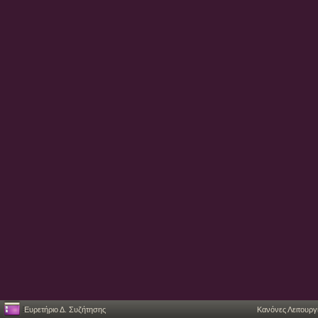
Ευρετήριο Δ. Συζήτησης
Κανόνες Λειτουργ