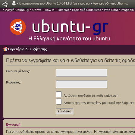
•
Εγκατάσταση του Ubuntu 18.04 LTS (με εικόνες)
•
Αρχικές οδηγίες Ubuntu.
•
Αρχική Ubuntu-gr
•
Οδηγοί - How to - Tutorials
•
Περιοδικό Ubuntistas
•
Web Chat
•
Imagebin
Ευρετήριο Δ. Συζήτησης
Πρέπει να εγγραφείτε και να συνδεθείτε για να δείτε τις ομάδ
Όνομα μέλους:
Κωδικός:
Αυτόματη σύνδεση σε κάθε επίσκεψη
Απόκρυψη των στοιχείων μου κατά την διάρκεια 
Εγγραφή
Για να συνδεθείτε πρέπει να είστε εγγεγραμμένο μέλος. Η εγγραφή γίνεται σε λ