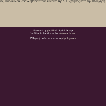
κτικές. Παρακαλούμε να διαβάσετε τους κανόνες της Δ. Συζήτησης κατά την πλοήγησή 
Powered by
phpBB
© phpBB Group
Pro Ubuntu Lucid style by
Ishimaru Design
Ελληνική μετάφραση από το
phpbbgr.com