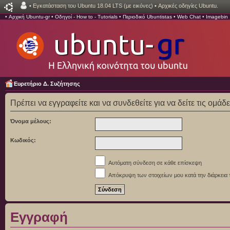
•
Εγκατάσταση του Ubuntu 18.04 LTS (με εικόνες)
•
Αρχικές οδηγίες Ubuntu.
•
Αρχική Ubuntu-gr
•
Οδηγοί - How to - Tutorials
•
Περιοδικό Ubuntistas
•
Web Chat
•
Imagebin
Ευρετήριο Δ. Συζήτησης
Πρέπει να εγγραφείτε και να συνδεθείτε για να δείτε τις ομάδ
Όνομα μέλους:
Κωδικός:
Αυτόματη σύνδεση σε κάθε επίσκεψη
Απόκρυψη των στοιχείων μου κατά την διάρκεια 
Εγγραφή