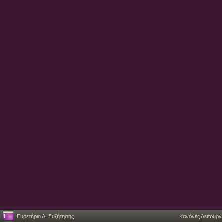
Ευρετήριο Δ. Συζήτησης
Κανόνες Λειτουργ