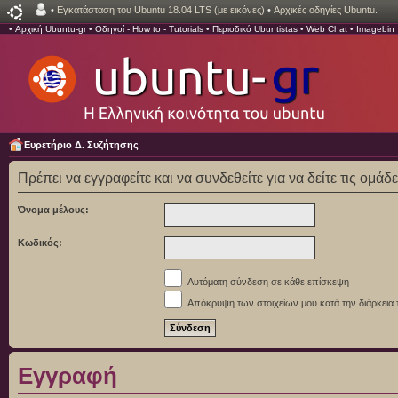
•
Εγκατάσταση του Ubuntu 18.04 LTS (με εικόνες)
•
Αρχικές οδηγίες Ubuntu.
•
Αρχική Ubuntu-gr
•
Οδηγοί - How to - Tutorials
•
Περιοδικό Ubuntistas
•
Web Chat
•
Imagebin
Ευρετήριο Δ. Συζήτησης
Πρέπει να εγγραφείτε και να συνδεθείτε για να δείτε τις ομάδ
Όνομα μέλους:
Κωδικός:
Αυτόματη σύνδεση σε κάθε επίσκεψη
Απόκρυψη των στοιχείων μου κατά την διάρκεια 
Εγγραφή