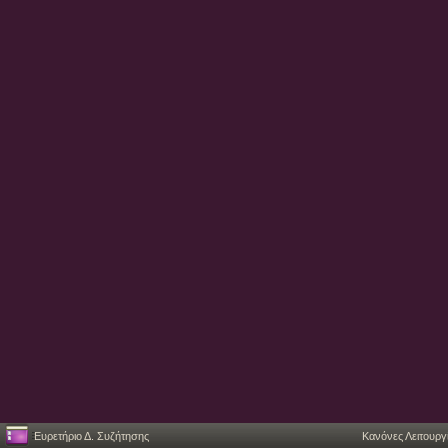
Ευρετήριο Δ. Συζήτησης
Κανόνες Λειτουργ