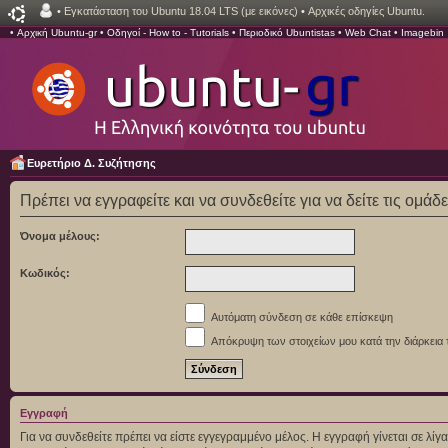
•
Εγκατάσταση του Ubuntu 18.04 LTS (με εικόνες)
•
Αρχικές οδηγίες Ubuntu.
•
Αρχική Ubuntu-gr
•
Οδηγοί - How to - Tutorials
•
Περιοδικό Ubuntistas
•
Web Chat
•
Imagebin
Ευρετήριο Δ. Συζήτησης
Πρέπει να εγγραφείτε και να συνδεθείτε για να δείτε τις ομάδ
Όνομα μέλους:
Κωδικός:
Αυτόματη σύνδεση σε κάθε επίσκεψη
Απόκρυψη των στοιχείων μου κατά την διάρκεια 
Εγγραφή
Για να συνδεθείτε πρέπει να είστε εγγεγραμμένο μέλος. Η εγγραφή γίνεται σε λ