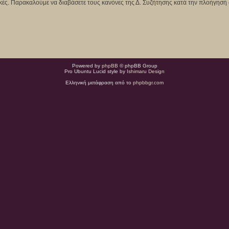
κτικές. Παρακαλούμε να διαβάσετε τους κανόνες της Δ. Συζήτησης κατά την πλοήγησή 
Powered by
phpBB
© phpBB Group
Pro Ubuntu Lucid style by
Ishimaru Design
Ελληνική μετάφραση από το
phpbbgr.com