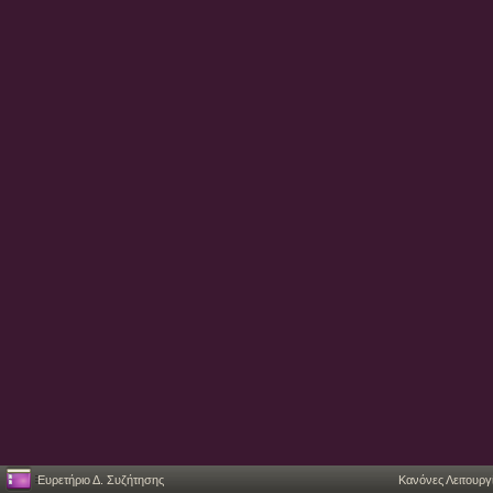
Ευρετήριο Δ. Συζήτησης
Κανόνες Λειτουργ