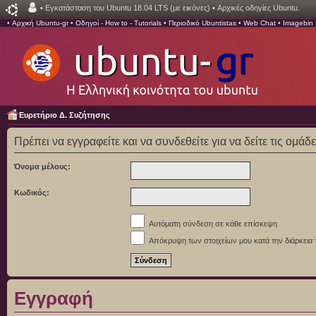
•
Εγκατάσταση του Ubuntu 18.04 LTS (με εικόνες)
•
Αρχικές οδηγίες Ubuntu.
•
Αρχική Ubuntu-gr
•
Οδηγοί - How to - Tutorials
•
Περιοδικό Ubuntistas
•
Web Chat
•
Imagebin
Ευρετήριο Δ. Συζήτησης
Πρέπει να εγγραφείτε και να συνδεθείτε για να δείτε τις ομάδ
Όνομα μέλους:
Κωδικός:
Αυτόματη σύνδεση σε κάθε επίσκεψη
Απόκρυψη των στοιχείων μου κατά την διάρκεια 
Εγγραφή