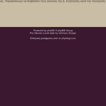
κτικές. Παρακαλούμε να διαβάσετε τους κανόνες της Δ. Συζήτησης κατά την πλοήγησή 
Powered by
phpBB
© phpBB Group
Pro Ubuntu Lucid style by
Ishimaru Design
Ελληνική μετάφραση από το
phpbbgr.com