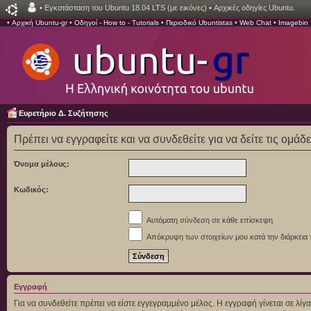
•
Εγκατάσταση του Ubuntu 18.04 LTS (με εικόνες)
•
Αρχικές οδηγίες Ubuntu.
•
Αρχική Ubuntu-gr
•
Οδηγοί - How to - Tutorials
•
Περιοδικό Ubuntistas
•
Web Chat
•
Imagebin
Ευρετήριο Δ. Συζήτησης
Πρέπει να εγγραφείτε και να συνδεθείτε για να δείτε τις ομάδ
Όνομα μέλους:
Κωδικός:
Αυτόματη σύνδεση σε κάθε επίσκεψη
Απόκρυψη των στοιχείων μου κατά την διάρκεια 
Εγγραφή
Για να συνδεθείτε πρέπει να είστε εγγεγραμμένο μέλος. Η εγγραφή γίνεται σε λ