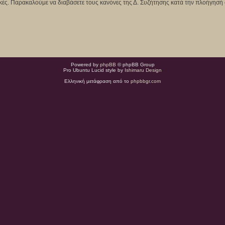
κτικές. Παρακαλούμε να διαβάσετε τους κανόνες της Δ. Συζήτησης κατά την πλοήγησή 
Powered by
phpBB
© phpBB Group
Pro Ubuntu Lucid style by
Ishimaru Design
Ελληνική μετάφραση από το
phpbbgr.com