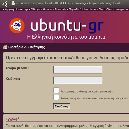
•
Εγκατάσταση του Ubuntu 18.04 LTS (με εικόνες)
•
Αρχικές οδηγίες Ubuntu.
•
Αρχική Ubuntu-gr
•
Οδηγοί - How to - Tutorials
•
Περιοδικό Ubuntistas
•
Web Chat
•
Imagebin
Ευρετήριο Δ. Συζήτησης
Πρέπει να εγγραφείτε και να συνδεθείτε για να δείτε τις ομάδ
Όνομα μέλους:
Κωδικός:
Αυτόματη σύνδεση σε κάθε επίσκεψη
Απόκρυψη των στοιχείων μου κατά την διάρκεια 
Εγγραφή
Για να συνδεθείτε πρέπει να είστε εγγεγραμμένο μέλος. Η εγγραφή γίνεται σε λ