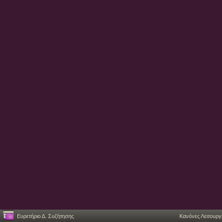
Ευρετήριο Δ. Συζήτησης
Κανόνες Λειτουργ