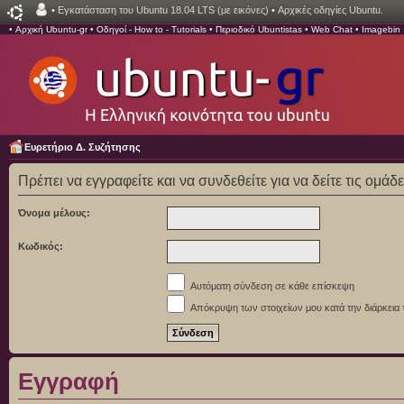
•
Εγκατάσταση του Ubuntu 18.04 LTS (με εικόνες)
•
Αρχικές οδηγίες Ubuntu.
•
Αρχική Ubuntu-gr
•
Οδηγοί - How to - Tutorials
•
Περιοδικό Ubuntistas
•
Web Chat
•
Imagebin
Ευρετήριο Δ. Συζήτησης
Πρέπει να εγγραφείτε και να συνδεθείτε για να δείτε τις ομάδ
Όνομα μέλους:
Κωδικός:
Αυτόματη σύνδεση σε κάθε επίσκεψη
Απόκρυψη των στοιχείων μου κατά την διάρκεια 
Εγγραφή