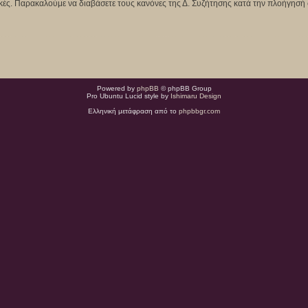
κτικές. Παρακαλούμε να διαβάσετε τους κανόνες της Δ. Συζήτησης κατά την πλοήγησή 
Powered by
phpBB
© phpBB Group
Pro Ubuntu Lucid style by
Ishimaru Design
Ελληνική μετάφραση από το
phpbbgr.com