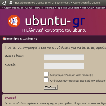
•
Εγκατάσταση του Ubuntu 18.04 LTS (με εικόνες)
•
Αρχικές οδηγίες Ubuntu.
•
Αρχική Ubuntu-gr
•
Οδηγοί - How to - Tutorials
•
Περιοδικό Ubuntistas
•
Web Chat
•
Imagebin
Ευρετήριο Δ. Συζήτησης
Πρέπει να εγγραφείτε και να συνδεθείτε για να δείτε τις ομάδ
Όνομα μέλους:
Κωδικός:
Αυτόματη σύνδεση σε κάθε επίσκεψη
Απόκρυψη των στοιχείων μου κατά την διάρκεια 
Εγγραφή
Για να συνδεθείτε πρέπει να είστε εγγεγραμμένο μέλος. Η εγγραφή γίνεται σε λ