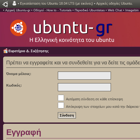
•
Εγκατάσταση του Ubuntu 18.04 LTS (με εικόνες)
•
Αρχικές οδηγίες Ubuntu.
•
Αρχική Ubuntu-gr
•
Οδηγοί - How to - Tutorials
•
Περιοδικό Ubuntistas
•
Web Chat
•
Imagebin
Ευρετήριο Δ. Συζήτησης
Πρέπει να εγγραφείτε και να συνδεθείτε για να δείτε τις ομάδ
Όνομα μέλους:
Κωδικός:
Αυτόματη σύνδεση σε κάθε επίσκεψη
Απόκρυψη των στοιχείων μου κατά την διάρκεια 
Εγγραφή