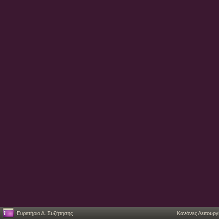
Ευρετήριο Δ. Συζήτησης
Κανόνες Λειτουργ