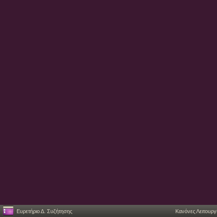
Ευρετήριο Δ. Συζήτησης
Κανόνες Λειτουργ