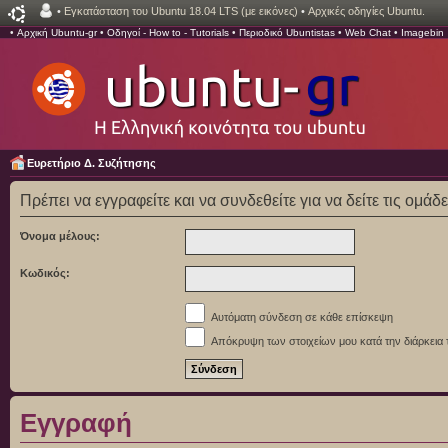
•
Εγκατάσταση του Ubuntu 18.04 LTS (με εικόνες)
•
Αρχικές οδηγίες Ubuntu.
•
Αρχική Ubuntu-gr
•
Οδηγοί - How to - Tutorials
•
Περιοδικό Ubuntistas
•
Web Chat
•
Imagebin
Ευρετήριο Δ. Συζήτησης
Πρέπει να εγγραφείτε και να συνδεθείτε για να δείτε τις ομάδ
Όνομα μέλους:
Κωδικός:
Αυτόματη σύνδεση σε κάθε επίσκεψη
Απόκρυψη των στοιχείων μου κατά την διάρκεια 
Εγγραφή