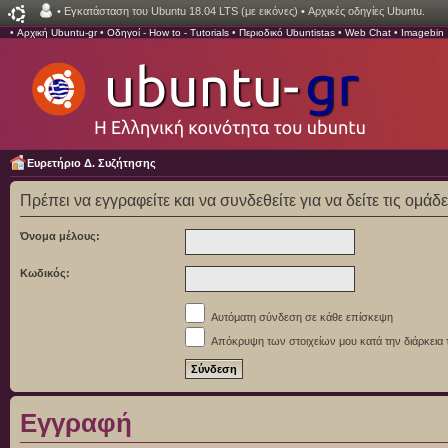
•
Εγκατάσταση του Ubuntu 18.04 LTS (με εικόνες)
•
Αρχικές οδηγίες Ubuntu.
•
Αρχική Ubuntu-gr
•
Οδηγοί - How to - Tutorials
•
Περιοδικό Ubuntistas
•
Web Chat
•
Imagebin
Ευρετήριο Δ. Συζήτησης
Πρέπει να εγγραφείτε και να συνδεθείτε για να δείτε τις ομάδ
Όνομα μέλους:
Κωδικός:
Αυτόματη σύνδεση σε κάθε επίσκεψη
Απόκρυψη των στοιχείων μου κατά την διάρκεια 
Εγγραφή