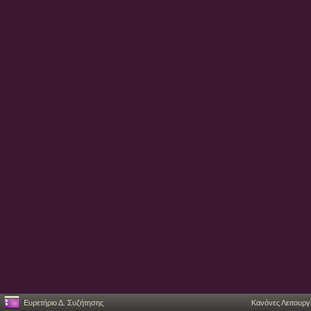
Ευρετήριο Δ. Συζήτησης
Κανόνες Λειτουργ