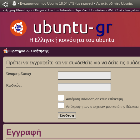
•
Εγκατάσταση του Ubuntu 18.04 LTS (με εικόνες)
•
Αρχικές οδηγίες Ubuntu.
•
Αρχική Ubuntu-gr
•
Οδηγοί - How to - Tutorials
•
Περιοδικό Ubuntistas
•
Web Chat
•
Imagebin
Ευρετήριο Δ. Συζήτησης
Πρέπει να εγγραφείτε και να συνδεθείτε για να δείτε τις ομάδ
Όνομα μέλους:
Κωδικός:
Αυτόματη σύνδεση σε κάθε επίσκεψη
Απόκρυψη των στοιχείων μου κατά την διάρκεια 
Εγγραφή