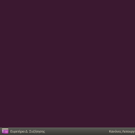
Ευρετήριο Δ. Συζήτησης
Κανόνες Λειτουργ