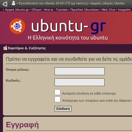
•
Εγκατάσταση του Ubuntu 18.04 LTS (με εικόνες)
•
Αρχικές οδηγίες Ubuntu.
•
Αρχική Ubuntu-gr
•
Οδηγοί - How to - Tutorials
•
Περιοδικό Ubuntistas
•
Web Chat
•
Imagebin
Ευρετήριο Δ. Συζήτησης
Πρέπει να εγγραφείτε και να συνδεθείτε για να δείτε τις ομάδ
Όνομα μέλους:
Κωδικός:
Αυτόματη σύνδεση σε κάθε επίσκεψη
Απόκρυψη των στοιχείων μου κατά την διάρκεια 
Εγγραφή