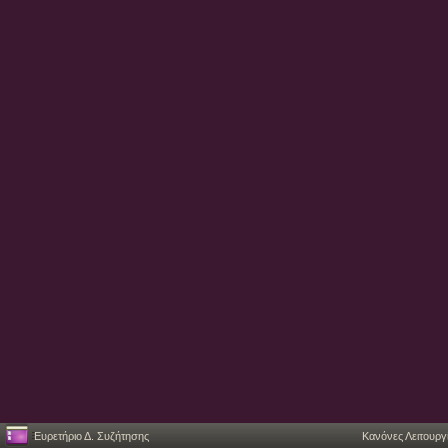
Ευρετήριο Δ. Συζήτησης
Κανόνες Λειτουργ