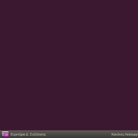
Ευρετήριο Δ. Συζήτησης
Κανόνες Λειτουργ