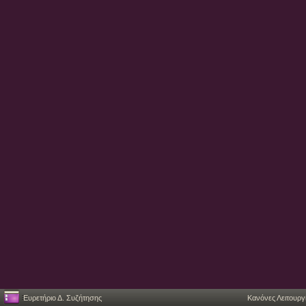
Ευρετήριο Δ. Συζήτησης
Κανόνες Λειτουργ