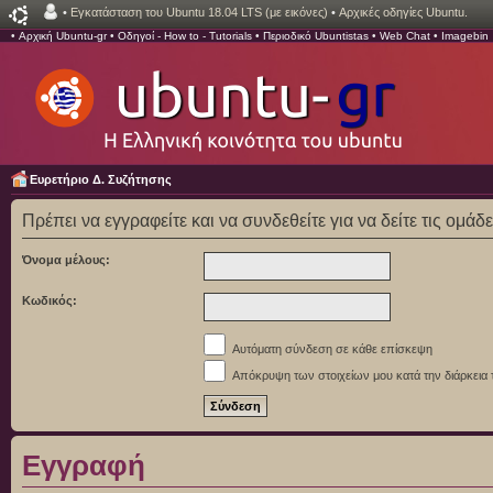
•
Εγκατάσταση του Ubuntu 18.04 LTS (με εικόνες)
•
Αρχικές οδηγίες Ubuntu.
•
Αρχική Ubuntu-gr
•
Οδηγοί - How to - Tutorials
•
Περιοδικό Ubuntistas
•
Web Chat
•
Imagebin
Ευρετήριο Δ. Συζήτησης
Πρέπει να εγγραφείτε και να συνδεθείτε για να δείτε τις ομάδ
Όνομα μέλους:
Κωδικός:
Αυτόματη σύνδεση σε κάθε επίσκεψη
Απόκρυψη των στοιχείων μου κατά την διάρκεια 
Εγγραφή