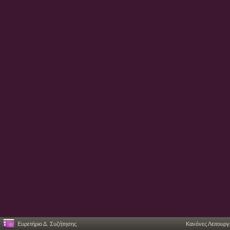
Ευρετήριο Δ. Συζήτησης
Κανόνες Λειτουργ