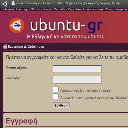
•
Εγκατάσταση του Ubuntu 18.04 LTS (με εικόνες)
•
Αρχικές οδηγίες Ubuntu.
•
Αρχική Ubuntu-gr
•
Οδηγοί - How to - Tutorials
•
Περιοδικό Ubuntistas
•
Web Chat
•
Imagebin
Ευρετήριο Δ. Συζήτησης
Πρέπει να εγγραφείτε και να συνδεθείτε για να δείτε τις ομάδ
Όνομα μέλους:
Κωδικός:
Αυτόματη σύνδεση σε κάθε επίσκεψη
Απόκρυψη των στοιχείων μου κατά την διάρκεια 
Εγγραφή