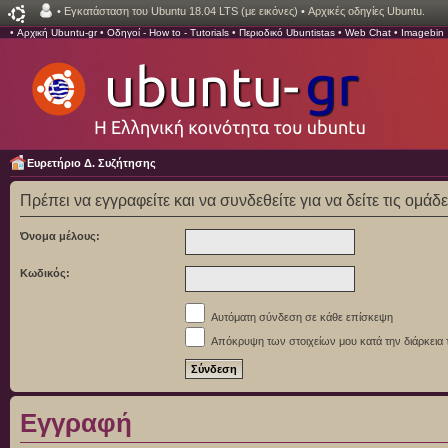
•
Εγκατάσταση του Ubuntu 18.04 LTS (με εικόνες)
•
Αρχικές οδηγίες Ubuntu.
•
Αρχική Ubuntu-gr
•
Οδηγοί - How to - Tutorials
•
Περιοδικό Ubuntistas
•
Web Chat
•
Imagebin
Ευρετήριο Δ. Συζήτησης
Πρέπει να εγγραφείτε και να συνδεθείτε για να δείτε τις ομάδ
Όνομα μέλους:
Κωδικός:
Αυτόματη σύνδεση σε κάθε επίσκεψη
Απόκρυψη των στοιχείων μου κατά την διάρκεια 
Εγγραφή