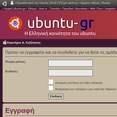
•
Εγκατάσταση του Ubuntu 18.04 LTS (με εικόνες)
•
Αρχικές οδηγίες Ubuntu.
•
Αρχική Ubuntu-gr
•
Οδηγοί - How to - Tutorials
•
Περιοδικό Ubuntistas
•
Web Chat
•
Imagebin
Ευρετήριο Δ. Συζήτησης
Πρέπει να εγγραφείτε και να συνδεθείτε για να δείτε τις ομάδ
Όνομα μέλους:
Κωδικός:
Αυτόματη σύνδεση σε κάθε επίσκεψη
Απόκρυψη των στοιχείων μου κατά την διάρκεια 
Εγγραφή