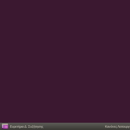
Ευρετήριο Δ. Συζήτησης
Κανόνες Λειτουργ