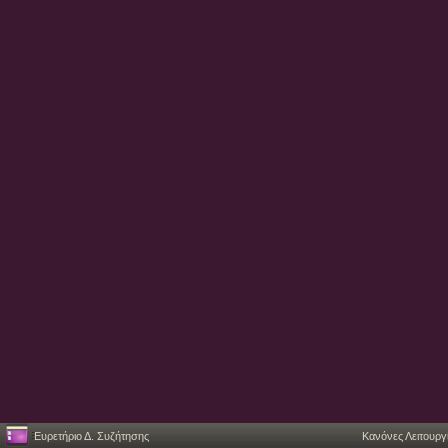
Ευρετήριο Δ. Συζήτησης
Κανόνες Λειτουργ