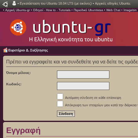
•
Εγκατάσταση του Ubuntu 18.04 LTS (με εικόνες)
•
Αρχικές οδηγίες Ubuntu.
•
Αρχική Ubuntu-gr
•
Οδηγοί - How to - Tutorials
•
Περιοδικό Ubuntistas
•
Web Chat
•
Imagebin
Ευρετήριο Δ. Συζήτησης
Πρέπει να εγγραφείτε και να συνδεθείτε για να δείτε τις ομάδ
Όνομα μέλους:
Κωδικός:
Αυτόματη σύνδεση σε κάθε επίσκεψη
Απόκρυψη των στοιχείων μου κατά την διάρκεια 
Εγγραφή