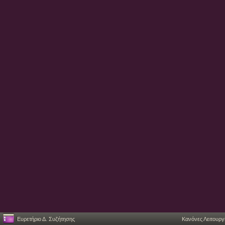
Ευρετήριο Δ. Συζήτησης
Κανόνες Λειτουργ