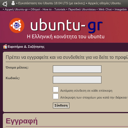
•
Εγκατάσταση του Ubuntu 18.04 LTS (με εικόνες)
•
Αρχικές οδηγίες Ubuntu.
•
Αρχική Ubuntu-gr
•
Οδηγοί - How to - Tutorials
•
Περιοδικό Ubuntistas
•
Web Chat
•
Imagebin
Ευρετήριο Δ. Συζήτησης
Πρέπει να εγγραφείτε και να συνδεθείτε για να δείτε το προφ
Όνομα μέλους:
Κωδικός:
Αυτόματη σύνδεση σε κάθε επίσκεψη
Απόκρυψη των στοιχείων μου κατά την διάρκεια 
Εγγραφή