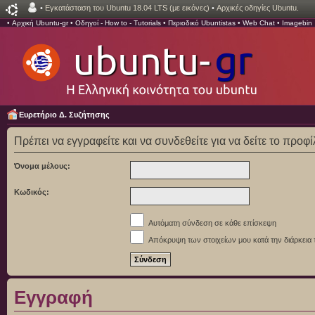
•
Εγκατάσταση του Ubuntu 18.04 LTS (με εικόνες)
•
Αρχικές οδηγίες Ubuntu.
•
Αρχική Ubuntu-gr
•
Οδηγοί - How to - Tutorials
•
Περιοδικό Ubuntistas
•
Web Chat
•
Imagebin
Ευρετήριο Δ. Συζήτησης
Πρέπει να εγγραφείτε και να συνδεθείτε για να δείτε το προφ
Όνομα μέλους:
Κωδικός:
Αυτόματη σύνδεση σε κάθε επίσκεψη
Απόκρυψη των στοιχείων μου κατά την διάρκεια 
Εγγραφή