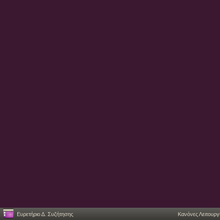
Ευρετήριο Δ. Συζήτησης
Κανόνες Λειτουργ