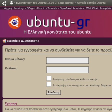
•
Εγκατάσταση του Ubuntu 18.04 LTS (με εικόνες)
•
Αρχικές οδηγίες Ubuntu.
•
Αρχική Ubuntu-gr
•
Οδηγοί - How to - Tutorials
•
Περιοδικό Ubuntistas
•
Web Chat
•
Imagebin
Ευρετήριο Δ. Συζήτησης
Πρέπει να εγγραφείτε και να συνδεθείτε για να δείτε το προφ
Όνομα μέλους:
Κωδικός:
Αυτόματη σύνδεση σε κάθε επίσκεψη
Απόκρυψη των στοιχείων μου κατά την διάρκεια 
Εγγραφή
Για να συνδεθείτε πρέπει να είστε εγγεγραμμένο μέλος. Η εγγραφή γίνεται σε λ