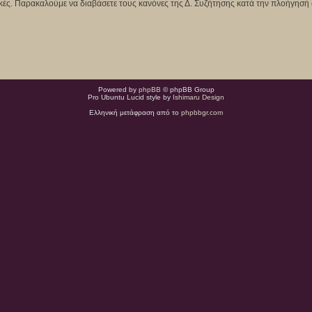
κτικές. Παρακαλούμε να διαβάσετε τους κανόνες της Δ. Συζήτησης κατά την πλοήγησή 
Powered by
phpBB
© phpBB Group
Pro Ubuntu Lucid style by
Ishimaru Design
Ελληνική μετάφραση από το
phpbbgr.com