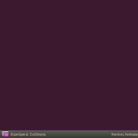
Ευρετήριο Δ. Συζήτησης
Κανόνες Λειτουργ