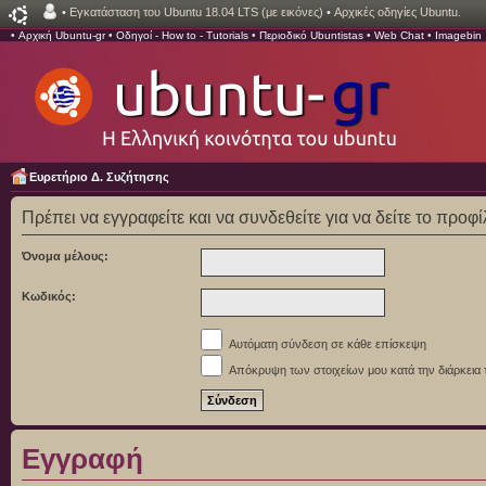
•
Εγκατάσταση του Ubuntu 18.04 LTS (με εικόνες)
•
Αρχικές οδηγίες Ubuntu.
•
Αρχική Ubuntu-gr
•
Οδηγοί - How to - Tutorials
•
Περιοδικό Ubuntistas
•
Web Chat
•
Imagebin
Ευρετήριο Δ. Συζήτησης
Πρέπει να εγγραφείτε και να συνδεθείτε για να δείτε το προφ
Όνομα μέλους:
Κωδικός:
Αυτόματη σύνδεση σε κάθε επίσκεψη
Απόκρυψη των στοιχείων μου κατά την διάρκεια 
Εγγραφή