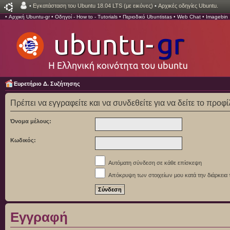
•
Εγκατάσταση του Ubuntu 18.04 LTS (με εικόνες)
•
Αρχικές οδηγίες Ubuntu.
•
Αρχική Ubuntu-gr
•
Οδηγοί - How to - Tutorials
•
Περιοδικό Ubuntistas
•
Web Chat
•
Imagebin
Ευρετήριο Δ. Συζήτησης
Πρέπει να εγγραφείτε και να συνδεθείτε για να δείτε το προφ
Όνομα μέλους:
Κωδικός:
Αυτόματη σύνδεση σε κάθε επίσκεψη
Απόκρυψη των στοιχείων μου κατά την διάρκεια 
Εγγραφή