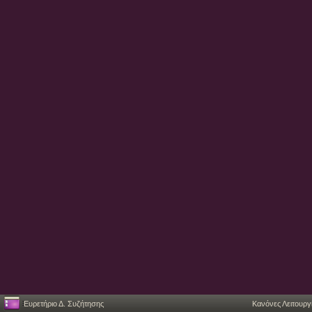
Ευρετήριο Δ. Συζήτησης
Κανόνες Λειτουργ