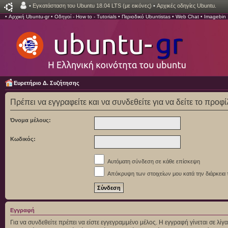
•
Εγκατάσταση του Ubuntu 18.04 LTS (με εικόνες)
•
Αρχικές οδηγίες Ubuntu.
•
Αρχική Ubuntu-gr
•
Οδηγοί - How to - Tutorials
•
Περιοδικό Ubuntistas
•
Web Chat
•
Imagebin
Ευρετήριο Δ. Συζήτησης
Πρέπει να εγγραφείτε και να συνδεθείτε για να δείτε το προφ
Όνομα μέλους:
Κωδικός:
Αυτόματη σύνδεση σε κάθε επίσκεψη
Απόκρυψη των στοιχείων μου κατά την διάρκεια 
Εγγραφή
Για να συνδεθείτε πρέπει να είστε εγγεγραμμένο μέλος. Η εγγραφή γίνεται σε λ