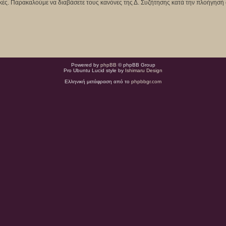
κτικές. Παρακαλούμε να διαβάσετε τους κανόνες της Δ. Συζήτησης κατά την πλοήγησή 
Powered by
phpBB
© phpBB Group
Pro Ubuntu Lucid style by
Ishimaru Design
Ελληνική μετάφραση από το
phpbbgr.com