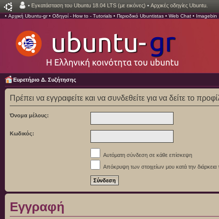
•
Εγκατάσταση του Ubuntu 18.04 LTS (με εικόνες)
•
Αρχικές οδηγίες Ubuntu.
•
Αρχική Ubuntu-gr
•
Οδηγοί - How to - Tutorials
•
Περιοδικό Ubuntistas
•
Web Chat
•
Imagebin
Ευρετήριο Δ. Συζήτησης
Πρέπει να εγγραφείτε και να συνδεθείτε για να δείτε το προφ
Όνομα μέλους:
Κωδικός:
Αυτόματη σύνδεση σε κάθε επίσκεψη
Απόκρυψη των στοιχείων μου κατά την διάρκεια 
Εγγραφή