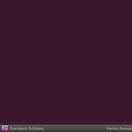
Ευρετήριο Δ. Συζήτησης
Κανόνες Λειτουργ