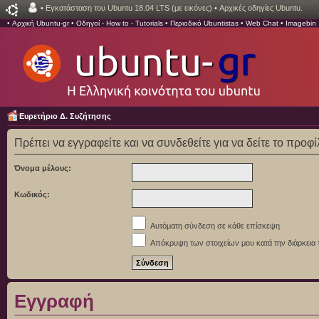
•
Εγκατάσταση του Ubuntu 18.04 LTS (με εικόνες)
•
Αρχικές οδηγίες Ubuntu.
•
Αρχική Ubuntu-gr
•
Οδηγοί - How to - Tutorials
•
Περιοδικό Ubuntistas
•
Web Chat
•
Imagebin
Ευρετήριο Δ. Συζήτησης
Πρέπει να εγγραφείτε και να συνδεθείτε για να δείτε το προφ
Όνομα μέλους:
Κωδικός:
Αυτόματη σύνδεση σε κάθε επίσκεψη
Απόκρυψη των στοιχείων μου κατά την διάρκεια 
Εγγραφή