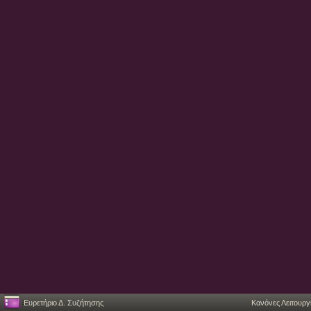
Ευρετήριο Δ. Συζήτησης
Κανόνες Λειτουργ