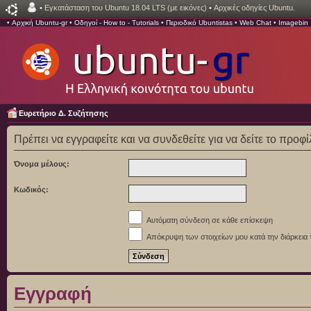
•
Εγκατάσταση του Ubuntu 18.04 LTS (με εικόνες)
•
Αρχικές οδηγίες Ubuntu.
•
Αρχική Ubuntu-gr
•
Οδηγοί - How to - Tutorials
•
Περιοδικό Ubuntistas
•
Web Chat
•
Imagebin
Ευρετήριο Δ. Συζήτησης
Πρέπει να εγγραφείτε και να συνδεθείτε για να δείτε το προφ
Όνομα μέλους:
Κωδικός:
Αυτόματη σύνδεση σε κάθε επίσκεψη
Απόκρυψη των στοιχείων μου κατά την διάρκεια 
Εγγραφή