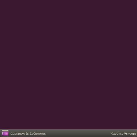
Ευρετήριο Δ. Συζήτησης
Κανόνες Λειτουργ