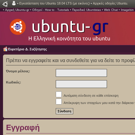
•
Εγκατάσταση του Ubuntu 18.04 LTS (με εικόνες)
•
Αρχικές οδηγίες Ubuntu.
•
Αρχική Ubuntu-gr
•
Οδηγοί - How to - Tutorials
•
Περιοδικό Ubuntistas
•
Web Chat
•
Imagebin
Ευρετήριο Δ. Συζήτησης
Πρέπει να εγγραφείτε και να συνδεθείτε για να δείτε το προφ
Όνομα μέλους:
Κωδικός:
Αυτόματη σύνδεση σε κάθε επίσκεψη
Απόκρυψη των στοιχείων μου κατά την διάρκεια 
Εγγραφή