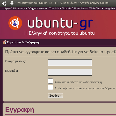
•
Εγκατάσταση του Ubuntu 18.04 LTS (με εικόνες)
•
Αρχικές οδηγίες Ubuntu.
•
Αρχική Ubuntu-gr
•
Οδηγοί - How to - Tutorials
•
Περιοδικό Ubuntistas
•
Web Chat
•
Imagebin
Ευρετήριο Δ. Συζήτησης
Πρέπει να εγγραφείτε και να συνδεθείτε για να δείτε το προφ
Όνομα μέλους:
Κωδικός:
Αυτόματη σύνδεση σε κάθε επίσκεψη
Απόκρυψη των στοιχείων μου κατά την διάρκεια 
Εγγραφή