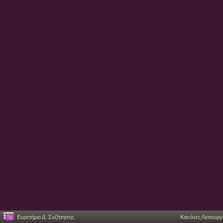
Ευρετήριο Δ. Συζήτησης
Κανόνες Λειτουργ