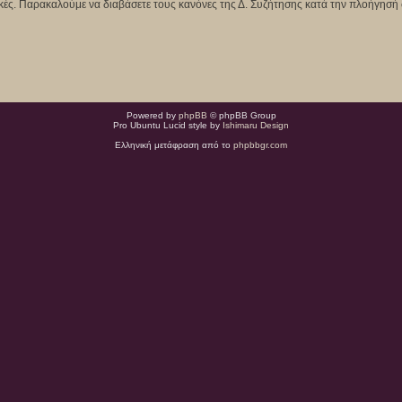
κτικές. Παρακαλούμε να διαβάσετε τους κανόνες της Δ. Συζήτησης κατά την πλοήγησή 
Powered by
phpBB
© phpBB Group
Pro Ubuntu Lucid style by
Ishimaru Design
Ελληνική μετάφραση από το
phpbbgr.com