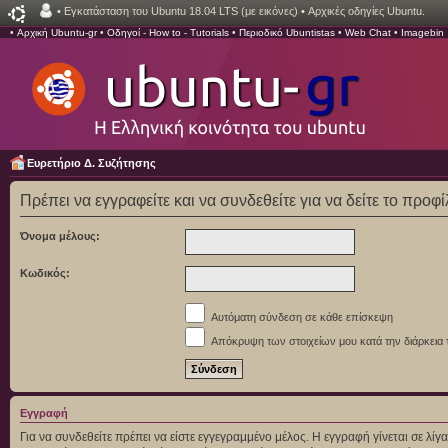
•
Εγκατάσταση του Ubuntu 18.04 LTS (με εικόνες)
•
Αρχικές οδηγίες Ubuntu.
•
Αρχική Ubuntu-gr
•
Οδηγοί - How to - Tutorials
•
Περιοδικό Ubuntistas
•
Web Chat
•
Imagebin
Ευρετήριο Δ. Συζήτησης
Πρέπει να εγγραφείτε και να συνδεθείτε για να δείτε το προφ
Όνομα μέλους:
Κωδικός:
Αυτόματη σύνδεση σε κάθε επίσκεψη
Απόκρυψη των στοιχείων μου κατά την διάρκεια 
Εγγραφή
Για να συνδεθείτε πρέπει να είστε εγγεγραμμένο μέλος. Η εγγραφή γίνεται σε λ