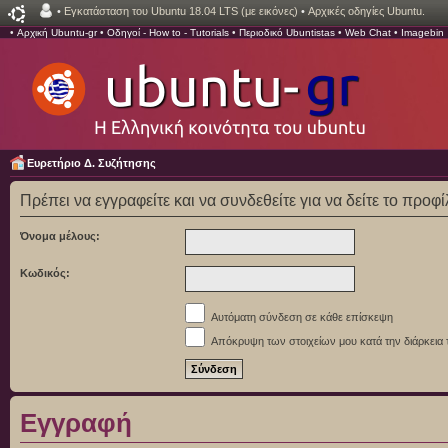
•
Εγκατάσταση του Ubuntu 18.04 LTS (με εικόνες)
•
Αρχικές οδηγίες Ubuntu.
•
Αρχική Ubuntu-gr
•
Οδηγοί - How to - Tutorials
•
Περιοδικό Ubuntistas
•
Web Chat
•
Imagebin
Ευρετήριο Δ. Συζήτησης
Πρέπει να εγγραφείτε και να συνδεθείτε για να δείτε το προφ
Όνομα μέλους:
Κωδικός:
Αυτόματη σύνδεση σε κάθε επίσκεψη
Απόκρυψη των στοιχείων μου κατά την διάρκεια 
Εγγραφή