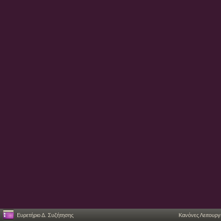
Ευρετήριο Δ. Συζήτησης
Κανόνες Λειτουργ