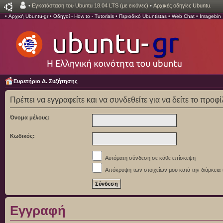
•
Εγκατάσταση του Ubuntu 18.04 LTS (με εικόνες)
•
Αρχικές οδηγίες Ubuntu.
•
Αρχική Ubuntu-gr
•
Οδηγοί - How to - Tutorials
•
Περιοδικό Ubuntistas
•
Web Chat
•
Imagebin
Ευρετήριο Δ. Συζήτησης
Πρέπει να εγγραφείτε και να συνδεθείτε για να δείτε το προφ
Όνομα μέλους:
Κωδικός:
Αυτόματη σύνδεση σε κάθε επίσκεψη
Απόκρυψη των στοιχείων μου κατά την διάρκεια 
Εγγραφή