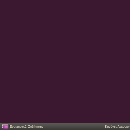
Ευρετήριο Δ. Συζήτησης
Κανόνες Λειτουργ