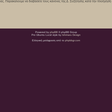
κτικές. Παρακαλούμε να διαβάσετε τους κανόνες της Δ. Συζήτησης κατά την πλοήγησή 
Powered by
phpBB
© phpBB Group
Pro Ubuntu Lucid style by
Ishimaru Design
Ελληνική μετάφραση από το
phpbbgr.com