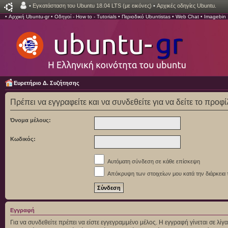
•
Εγκατάσταση του Ubuntu 18.04 LTS (με εικόνες)
•
Αρχικές οδηγίες Ubuntu.
•
Αρχική Ubuntu-gr
•
Οδηγοί - How to - Tutorials
•
Περιοδικό Ubuntistas
•
Web Chat
•
Imagebin
Ευρετήριο Δ. Συζήτησης
Πρέπει να εγγραφείτε και να συνδεθείτε για να δείτε το προφ
Όνομα μέλους:
Κωδικός:
Αυτόματη σύνδεση σε κάθε επίσκεψη
Απόκρυψη των στοιχείων μου κατά την διάρκεια 
Εγγραφή
Για να συνδεθείτε πρέπει να είστε εγγεγραμμένο μέλος. Η εγγραφή γίνεται σε λ