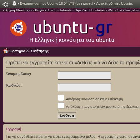
•
Εγκατάσταση του Ubuntu 18.04 LTS (με εικόνες)
•
Αρχικές οδηγίες Ubuntu.
•
Αρχική Ubuntu-gr
•
Οδηγοί - How to - Tutorials
•
Περιοδικό Ubuntistas
•
Web Chat
•
Imagebin
Ευρετήριο Δ. Συζήτησης
Πρέπει να εγγραφείτε και να συνδεθείτε για να δείτε το προφ
Όνομα μέλους:
Κωδικός:
Αυτόματη σύνδεση σε κάθε επίσκεψη
Απόκρυψη των στοιχείων μου κατά την διάρκεια 
Εγγραφή
Για να συνδεθείτε πρέπει να είστε εγγεγραμμένο μέλος. Η εγγραφή γίνεται σε λ