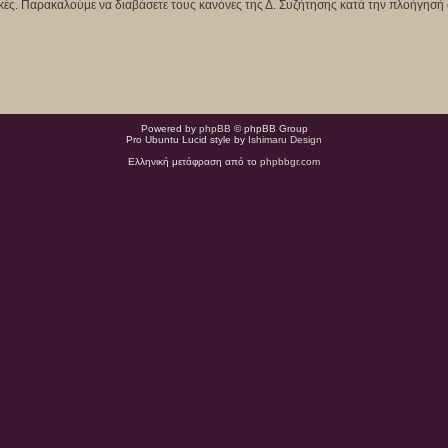
κτικές. Παρακαλούμε να διαβάσετε τους κανόνες της Δ. Συζήτησης κατά την πλοήγησή 
Powered by
phpBB
© phpBB Group
Pro Ubuntu Lucid style by
Ishimaru Design
Ελληνική μετάφραση από το
phpbbgr.com