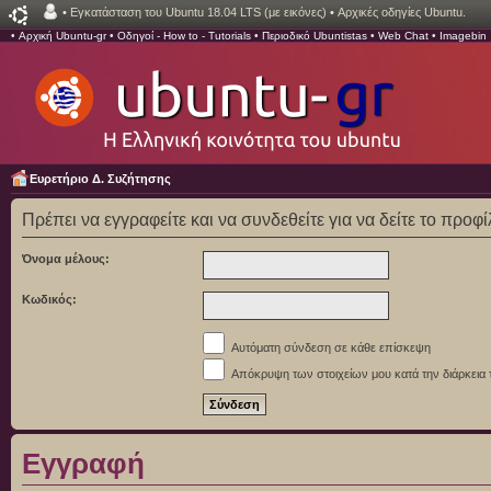
•
Εγκατάσταση του Ubuntu 18.04 LTS (με εικόνες)
•
Αρχικές οδηγίες Ubuntu.
•
Αρχική Ubuntu-gr
•
Οδηγοί - How to - Tutorials
•
Περιοδικό Ubuntistas
•
Web Chat
•
Imagebin
Ευρετήριο Δ. Συζήτησης
Πρέπει να εγγραφείτε και να συνδεθείτε για να δείτε το προφ
Όνομα μέλους:
Κωδικός:
Αυτόματη σύνδεση σε κάθε επίσκεψη
Απόκρυψη των στοιχείων μου κατά την διάρκεια 
Εγγραφή