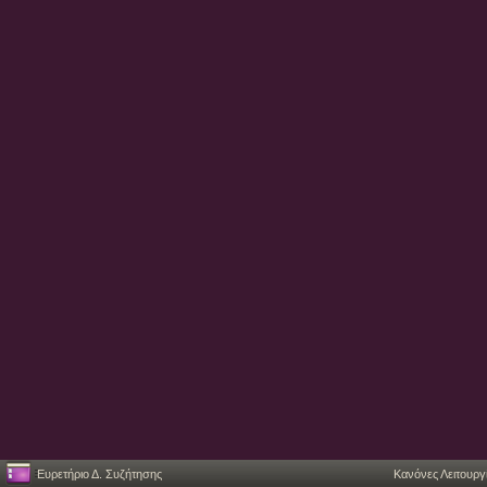
Ευρετήριο Δ. Συζήτησης
Κανόνες Λειτουργ