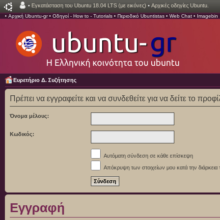
•
Εγκατάσταση του Ubuntu 18.04 LTS (με εικόνες)
•
Αρχικές οδηγίες Ubuntu.
•
Αρχική Ubuntu-gr
•
Οδηγοί - How to - Tutorials
•
Περιοδικό Ubuntistas
•
Web Chat
•
Imagebin
Ευρετήριο Δ. Συζήτησης
Πρέπει να εγγραφείτε και να συνδεθείτε για να δείτε το προφ
Όνομα μέλους:
Κωδικός:
Αυτόματη σύνδεση σε κάθε επίσκεψη
Απόκρυψη των στοιχείων μου κατά την διάρκεια 
Εγγραφή