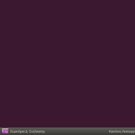
Ευρετήριο Δ. Συζήτησης
Κανόνες Λειτουργ