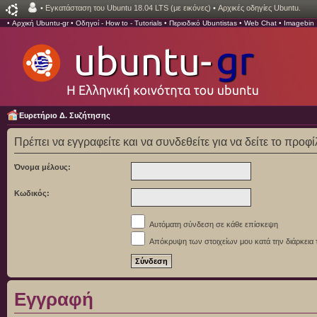
•
Εγκατάσταση του Ubuntu 18.04 LTS (με εικόνες)
•
Αρχικές οδηγίες Ubuntu.
•
Αρχική Ubuntu-gr
•
Οδηγοί - How to - Tutorials
•
Περιοδικό Ubuntistas
•
Web Chat
•
Imagebin
Ευρετήριο Δ. Συζήτησης
Πρέπει να εγγραφείτε και να συνδεθείτε για να δείτε το προφ
Όνομα μέλους:
Κωδικός:
Αυτόματη σύνδεση σε κάθε επίσκεψη
Απόκρυψη των στοιχείων μου κατά την διάρκεια 
Εγγραφή