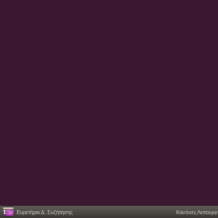
Ευρετήριο Δ. Συζήτησης
Κανόνες Λειτουργ