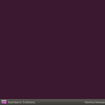
Ευρετήριο Δ. Συζήτησης
Κανόνες Λειτουργ