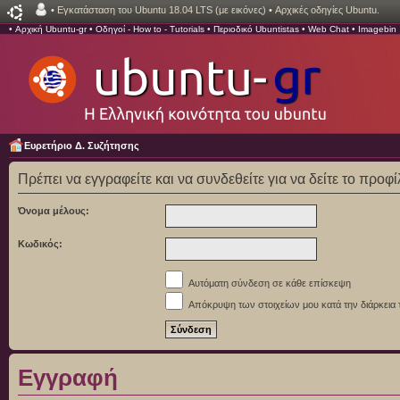
•
Εγκατάσταση του Ubuntu 18.04 LTS (με εικόνες)
•
Αρχικές οδηγίες Ubuntu.
•
Αρχική Ubuntu-gr
•
Οδηγοί - How to - Tutorials
•
Περιοδικό Ubuntistas
•
Web Chat
•
Imagebin
Ευρετήριο Δ. Συζήτησης
Πρέπει να εγγραφείτε και να συνδεθείτε για να δείτε το προφ
Όνομα μέλους:
Κωδικός:
Αυτόματη σύνδεση σε κάθε επίσκεψη
Απόκρυψη των στοιχείων μου κατά την διάρκεια 
Εγγραφή