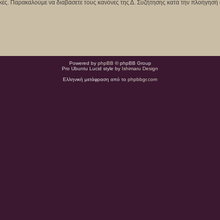
κτικές. Παρακαλούμε να διαβάσετε τους κανόνες της Δ. Συζήτησης κατά την πλοήγησή 
Powered by
phpBB
© phpBB Group
Pro Ubuntu Lucid style by
Ishimaru Design
Ελληνική μετάφραση από το
phpbbgr.com