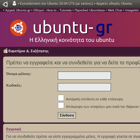
•
Εγκατάσταση του Ubuntu 18.04 LTS (με εικόνες)
•
Αρχικές οδηγίες Ubuntu.
•
Αρχική Ubuntu-gr
•
Οδηγοί - How to - Tutorials
•
Περιοδικό Ubuntistas
•
Web Chat
•
Imagebin
Ευρετήριο Δ. Συζήτησης
Πρέπει να εγγραφείτε και να συνδεθείτε για να δείτε το προφ
Όνομα μέλους:
Κωδικός:
Αυτόματη σύνδεση σε κάθε επίσκεψη
Απόκρυψη των στοιχείων μου κατά την διάρκεια 
Εγγραφή
Για να συνδεθείτε πρέπει να είστε εγγεγραμμένο μέλος. Η εγγραφή γίνεται σε λ