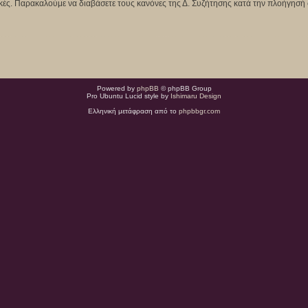
κτικές. Παρακαλούμε να διαβάσετε τους κανόνες της Δ. Συζήτησης κατά την πλοήγησή 
Powered by
phpBB
© phpBB Group
Pro Ubuntu Lucid style by
Ishimaru Design
Ελληνική μετάφραση από το
phpbbgr.com