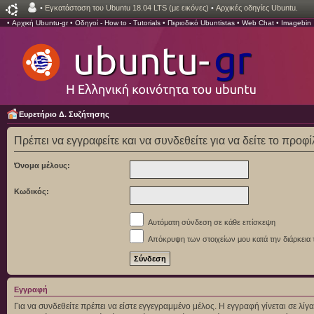
•
Εγκατάσταση του Ubuntu 18.04 LTS (με εικόνες)
•
Αρχικές οδηγίες Ubuntu.
•
Αρχική Ubuntu-gr
•
Οδηγοί - How to - Tutorials
•
Περιοδικό Ubuntistas
•
Web Chat
•
Imagebin
Ευρετήριο Δ. Συζήτησης
Πρέπει να εγγραφείτε και να συνδεθείτε για να δείτε το προφ
Όνομα μέλους:
Κωδικός:
Αυτόματη σύνδεση σε κάθε επίσκεψη
Απόκρυψη των στοιχείων μου κατά την διάρκεια 
Εγγραφή
Για να συνδεθείτε πρέπει να είστε εγγεγραμμένο μέλος. Η εγγραφή γίνεται σε λ